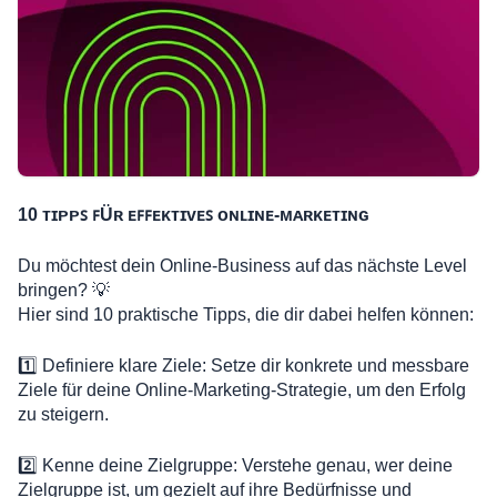
10 ᴛɪᴘᴘꜱ ꜰÜʀ ᴇꜰꜰᴇᴋᴛɪᴠᴇꜱ ᴏɴʟɪɴᴇ-ᴍᴀʀᴋᴇᴛɪɴɢ
Du möchtest dein Online-Business auf das nächste Level
bringen? 💡
Hier sind 10 praktische Tipps, die dir dabei helfen können:
1️⃣ Definiere klare Ziele: Setze dir konkrete und messbare
Ziele für deine Online-Marketing-Strategie, um den Erfolg
zu steigern.
2️⃣ Kenne deine Zielgruppe: Verstehe genau, wer deine
Zielgruppe ist, um gezielt auf ihre Bedürfnisse und