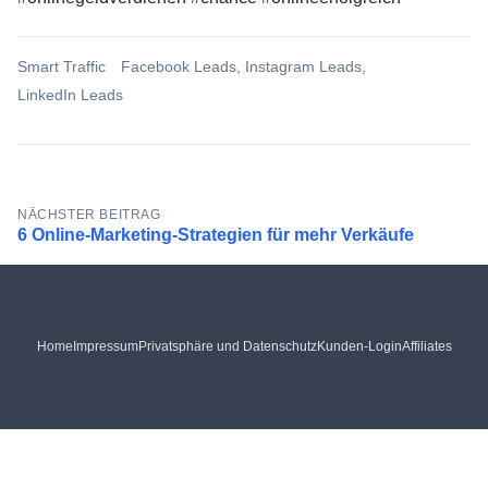
Smart Traffic
Facebook Leads
,
Instagram Leads
,
LinkedIn Leads
Beitragsnavigation
NÄCHSTER BEITRAG
6 Online-Marketing-Strategien für mehr Verkäufe
Home
Impressum
Privatsphäre und Datenschutz
Kunden-Login
Affiliates